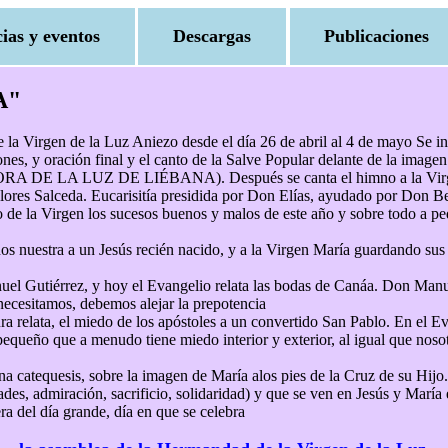
cias y eventos
Descargas
Publicaciones
A"
 la Virgen de la Luz Aniezo desde el día 26 de abril al 4 de mayo Se in
iones, y oración final y el canto de la Salve Popular delante de la imagen
RA DE LA LUZ DE LIÉBANA). Después se canta el himno a la Virgen 
lores Salceda. Eucarisitía presidida por Don Elías, ayudado por Don Ben
o de la Virgen los sucesos buenos y malos de este año y sobre todo a ped
os nuestra a un Jesús recién nacido, y a la Virgen María guardando sus 
uel Gutiérrez, y hoy el Evangelio relata las bodas de Canáa. Don Manue
 necesitamos, debemos alejar la prepotencia
ra relata, el miedo de los apóstoles a un convertido San Pablo. En el Ev
pequeño que a menudo tiene miedo interior y exterior, al igual que noso
 catequesis, sobre la imagen de María alos pies de la Cruz de su Hijo.
es, admiración, sacrificio, solidaridad) y que se ven en Jesús y María 
 del día grande, día en que se celebra