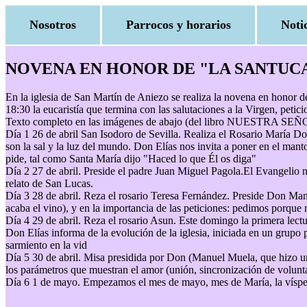
Nosotros
Parrocos y horarios
Noti
NOVENA EN HONOR DE "LA SANTUC
En la iglesia de San Martín de Aniezo se realiza la novena en honor de
18:30 la eucaristía que termina con las salutaciones a la Virgen, petic
Texto completo en las imágenes de abajo (del libro NUESTRA SEÑO
Día 1 26 de abril San Isodoro de Sevilla. Realiza el Rosario María Do
son la sal y la luz del mundo. Don Elías nos invita a poner en el mant
pide, tal como Santa María dijo "Haced lo que Él os diga"
Día 2 27 de abril. Preside el padre Juan Miguel Pagola.El Evangelio n
relato de San Lucas.
Día 3 28 de abril. Reza el rosario Teresa Fernández. Preside Don Man
acaba el vino), y en la importancia de las peticiones: pedimos porque
Día 4 29 de abril. Reza el rosario Asun. Este domingo la primera lectu
Don Elías informa de la evolución de la iglesia, iniciada en un grupo 
sarmiento en la vid
Día 5 30 de abril. Misa presidida por Don (Manuel Muela, que hizo una
los parámetros que muestran el amor (unión, sincronización de voluntad
Día 6 1 de mayo. Empezamos el mes de mayo, mes de María, la víspera