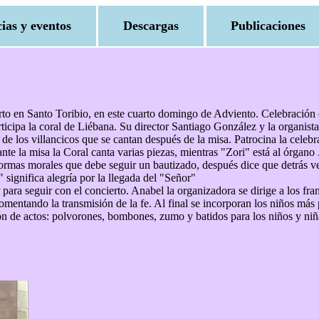
cias y eventos
Descargas
Publicaciones
to en Santo Toribio, en este cuarto domingo de Adviento. Celebración o
articipa la coral de Liébana. Su director Santiago González y la organis
de los villancicos que se cantan después de la misa. Patrocina la cel
nte la misa la Coral canta varias piezas, mientras "Zori" está al órgan
ormas morales que debe seguir un bautizado, después dice que detrás ve
significa alegría por la llegada del "Señor"
tar para seguir con el concierto. Anabel la organizadora se dirige a los 
mentando la transmisión de la fe. Al final se incorporan los niños más 
de actos: polvorones, bombones, zumo y batidos para los niños y niñas,