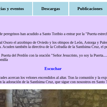
cias y eventos
Descargas
Publicaciones
e peregrinos han acudido a Santo Toribio a entrar por la "Puerta estrecha
al Osoro el arzobispo de Oviedo y los obispos de León, Astorga y Palen
na. Acuden también la directiva de la Cofradía de la Santísima Cruz, el p
a Puerta del Perdón con la oración "Señor Jesucristo, yo soy la Puerta....
omilía
Escuchar
ofrades acercan los velones encendidos al altar. Tras la comunión y la ex
n la adoración de la Santísima Cruz, que sigue con nosostros en Santo T