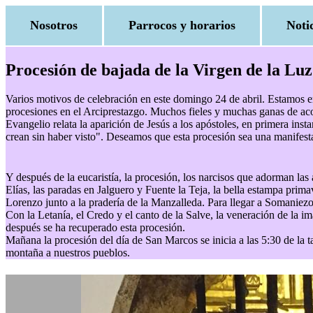
Nosotros
Parrocos y horarios
Noti
Procesión de bajada de la Virgen de la Lu
Varios motivos de celebración en este domingo 24 de abril. Estamos e
procesiones en el Arciprestazgo. Muchos fieles y muchas ganas de acom
Evangelio relata la aparición de Jesús a los apóstoles, en primera ins
crean sin haber visto". Deseamos que esta procesión sea una manifesta
Y después de la eucaristía, la procesión, los narcisos que adorman las a
Elías, las paradas en Jalguero y Fuente la Teja, la bella estampa pri
Lorenzo junto a la pradería de la Manzalleda. Para llegar a Somaniez
Con la Letanía, el Credo y el canto de la Salve, la veneración de la i
después se ha recuperado esta procesión.
Mañana la procesión del día de San Marcos se inicia a las 5:30 de la ta
montaña a nuestros pueblos.