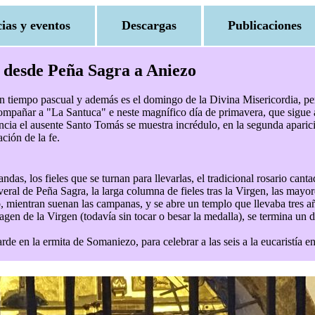
cias y eventos
Descargas
Publicaciones
z desde Peña Sagra a Aniezo
n tiempo pascual y además es el domingo de la Divina Misericordia, per
pañar a "La Santuca" e neste magnífico día de primavera, que sigue a un
tancia el ausente Santo Tomás se muestra incrédulo, en la segunda aparic
ción de la fe.
ndas, los fieles que se turnan para llevarlas, el tradicional rosario cant
maveral de Peña Sagra, la larga columna de fieles tras la Virgen, las m
o, mientran suenan las campanas, y se abre un templo que llevaba tres a
magen de la Virgen (todavía sin tocar o besar la medalla), se termina un
rde en la ermita de Somaniezo, para celebrar a las seis a la eucaristía 