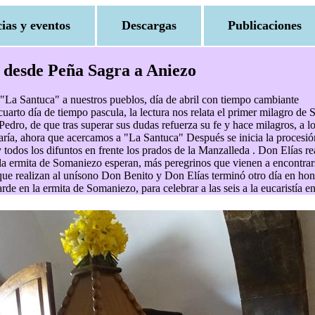
cias y eventos
Descargas
Publicaciones
z desde Peña Sagra a Aniezo
 "La Santuca" a nuestros pueblos, día de abril con tiempo cambiante
 cuarto día de tiempo pascula, la lectura nos relata el primer milagro de
edro, de que tras superar sus dudas refuerza su fe y hace milagros, a l
María, ahora que acercamos a "La Santuca" Después se inicia la procesió
 todos los difuntos en frente los prados de la Manzalleda . Don Elías re
 En la ermita de Somaniezo esperan, más peregrinos que vienen a encontra
 que realizan al unísono Don Benito y Don Elías terminó otro día en ho
rde en la ermita de Somaniezo, para celebrar a las seis a la eucaristía e