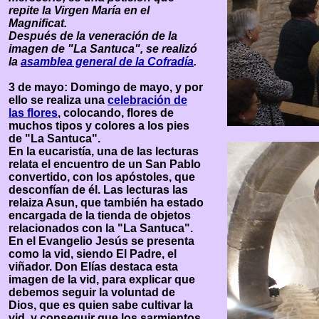
repite la Virgen María en el
Magnificat.
Después de la veneración de la
imagen de "La Santuca", se realizó
la
asamblea general de la Cofradía
.
3 de mayo: Domingo de mayo, y por
ello se realiza una
celebración de
las flores
, colocando, flores de
muchos tipos y colores a los pies
de "La Santuca".
En la eucaristía, una de las lecturas
relata el encuentro de un San Pablo
convertido, con los apóstoles, que
desconfían de él. Las lecturas las
relaiza Asun, que también ha estado
encargada de la tienda de objetos
relacionados con la "La Santuca".
En el Evangelio Jesús se presenta
como la vid, siendo El Padre, el
viñador. Don Elías destaca esta
imagen de la vid, para explicar que
debemos seguir la voluntad de
Dios, que es quien sabe cultivar la
vid, y conseguir que los sarmientos