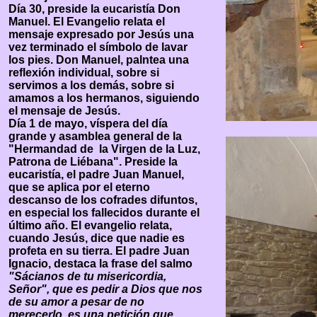
Día 30, preside la eucaristía Don
Manuel. El Evangelio relata el
mensaje expresado por Jesús una
vez terminado el símbolo de lavar
los pies. Don Manuel, palntea una
reflexión individual, sobre si
servimos a los demás, sobre si
amamos a los hermanos, siguiendo
el mensaje de Jesús.
Día 1 de mayo, víspera del día
grande y asamblea general de la
"Hermandad de la Virgen de la Luz,
Patrona de Liébana". Preside la
eucaristía, el padre Juan Manuel,
que se aplica por el eterno
descanso de los cofrades difuntos,
en especial los fallecidos durante el
último año. El evangelio relata,
cuando Jesús, dice que nadie es
profeta en su tierra. El padre Juan
Ignacio, destaca la frase del salmo
"Sácianos de tu misericordia,
Señor",
que es pedir a Dios que nos
de su amor a pesar de no
merecerlo, es una petición que