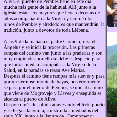
Áliva, el pueblo de Pembes tiene en este día
mucha más gente de la habitual. Allí junto a la
iglesia, están los mayores que llevan decenas de
años acompañando a la Virgen y también los
niños de Pembes y alrededores que mantendrán la
tradición, junto a devotos de toda Liébana.
A las 9 de la mañana el padre Carmelo, reza el
Ángelus y se inicia la procesión. Las primeras
rampas del camino van junto a las praderías y son
muy empinadas por ello se debe ir despacio para
que todos puedan acompañar a la Virgen de la
Salud, en la paradas se rezan Ave Marías.
Después el camino tiene rampas más suaves y pasa
por un hermoso monte de hayas, posteriormente
se pasa por el puerto de Pembes, se une al camino
que viene de Mogrovejo y Llaves y enseguida se
alcanza el puerto de Áliva.
Un poco más de subida atravesando el fértil puerto
y se llega a la ermita, construida a mediados del
siglo XX, junto a la llanura de Campomenor.