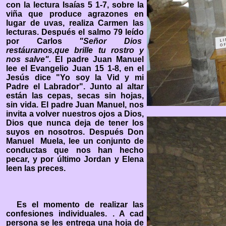
con la lectura Isaías 5 1-7, sobre la
viña que produce agrazones en
lugar de uvas, realiza Carmen las
lecturas. Después el salmo 79 leído
por Carlos
"
Señor Dios
restáuranos,que brille tu rostro y
nos salve".
El padre
Juan Manuel
lee el Evangelio Juan 15 1-8, en el
Jesús dice "Yo soy la Vid y mi
Padre el Labrador". Junto al altar
están las cepas, secas sin hojas,
sin vida. El padre Juan Manuel, nos
invita a volver nuestros ojos a Dios,
Dios que nunca deja de tener los
suyos en nosotros. Después Don
Manuel Muela, lee un conjunto de
conductas que nos han hecho
pecar, y por último Jordan y Elena
leen las preces.
Es el momento de realizar las
confesiones individuales. . A cad
persona se les entrega una hoja de