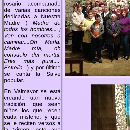
rosario, acompañado
de varias canciones
dedicadas a Nuestra
Madre (
Madre de
todos los hombres... ;
Ven con nosotros a
caminar....Oh María,
Madre mía, oh
consuelo del mortal
;
Eres más pura
....
Estrella...
) y por último
se canta la Salve
popular.
En Valmayor se está
creando uan nueva
tradición, que sean
niños los que recen
cada misterio, y que
se le reciten versos a
la Virgen, este año