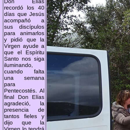
Don Elías
recordó los 40
días que Jesús
acompañó a
sus discípulos
para animarlos
y pidió que la
Virgen ayude a
que el Espíritu
Santo nos siga
iluminando,
cuando falta
una semana
para
Pentecostés. Al
final Don Elías
agradeció, la
presencia de
tantos fieles y
dijo que la
Virgen lo tendrá