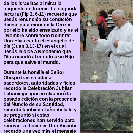
de los israelitas al mirar la
serpiente de bronce. La segunda
lectura (Flp 2, 6-11) recuerda que
Jesús renuncióa su condición
divina, para morir en la Cruz y
por ello ha sido ensalzado y es el
"Nombre sobre todo Nombre" .
Don Elías cantó el evangelio del
día (Juan 3,13-17) en el cual
Jesús le dice a Nicodemo que
Dios mandó al mundo a su Hijo
para que salve al mundo.
Durante la homilía el Señor
Obispo tras saludar a
sacerdotes, autoridades y fieles
recordó la Celebración Jubilar
Lebaniega, que se clausuró la
pasada edición con la presencia
del Nuncio de su Santidad,
recordó también el año de la fe y
se preguntó si estas
celebraciones han servido para
renovar la diócesis. Don Vicente
recordó una vez más el mensaje