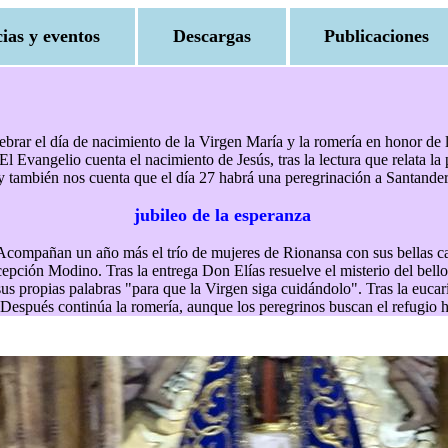
cias y eventos
Descargas
Publicaciones
rar el día de nacimiento de la Virgen María y la romería en honor de la 
l Evangelio cuenta el nacimiento de Jesús, tras la lectura que relata l
 y también nos cuenta que el día 27 habrá una peregrinación a Santande
jubileo de la esperanza
. Acompañan un año más el trío de mujeres de Rionansa con sus bellas c
cepción Modino. Tras la entrega Don Elías resuelve el misterio del bel
 propias palabras "para que la Virgen siga cuidándolo". Tras la eucaristí
espués continúa la romería, aunque los peregrinos buscan el refugio has