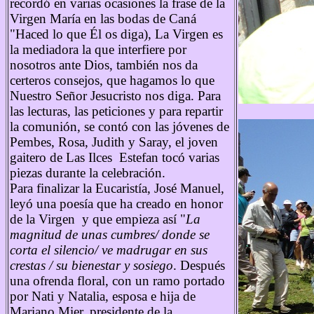
recordó en varias ocasiones la frase de la
Virgen María en las bodas de Caná
"Haced lo que Él os diga), La Virgen es
la mediadora la que interfiere por
nosotros ante Dios, también nos da
certeros consejos, que hagamos lo que
Nuestro Señor Jesucristo nos diga. Para
las lecturas, las peticiones y para repartir
la comunión, se contó con las jóvenes de
Pembes, Rosa, Judith y Saray, el joven
gaitero de Las Ilces Estefan tocó varias
piezas durante la celebración.
Para finalizar la Eucaristía, José Manuel,
leyó una poesía que ha creado en honor
de la Virgen y que empieza así "
La
magnitud de unas cumbres/ donde se
corta el silencio/ ve madrugar en sus
crestas / su bienestar y sosiego
. Después
una ofrenda floral, con un ramo portado
por Nati y Natalia, esposa e hija de
Mariano Mier, presidente de la