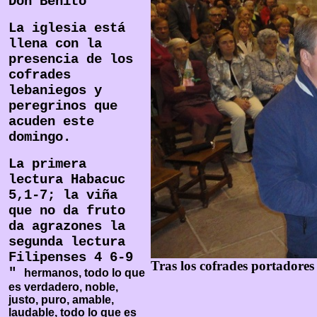
Don Benito
La iglesia está
llena con la
presencia de los
cofrades
lebaniegos y
peregrinos que
acuden este
domingo.
La primera
lectura Habacuc
5,1-7; la viña
que no da fruto
da agrazones la
segunda lectura
Filipenses 4 6-9
Tras los cofrades portadores d
"
hermanos, todo lo que
es verdadero, noble,
justo, puro, amable,
laudable, todo lo que es