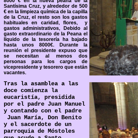
8000 € en la nueva peana de la
Santísima Cruz, y alrededor de 500
€ en la limpieza química de la capilla
de la Cruz, el resto son los gastos
habituales en caridad, flores, y
gastos administrativos, Debido al
gasto extraordinario de la Peana el
líquido de la tesorería ha bajado
hasta unos 8000€. Durante la
reunión el presidente expuso que
se necesitan al menos dos
personas para los cargos de
vicepresidente y tesorero que están
vacantes.
Tras la asamblea a las
doce comienza la
eucaristía, presidida
por el padre Juan Manuel
y contando con el padre
Juan María, Don Benito
y el sacerdote de un
parroquia de Móstoles