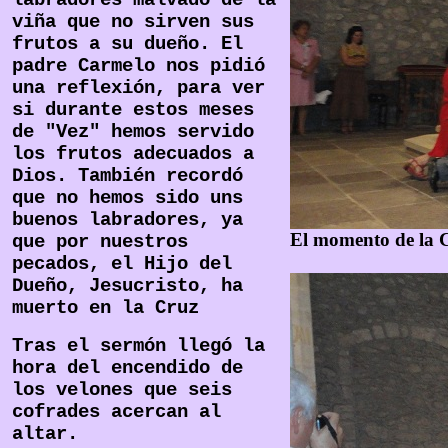
labradores malvado de la
viña que no sirven sus
frutos a su dueño. El
padre Carmelo nos pidió
una reflexión, para ver
si durante estos meses
de "Vez" hemos servido
los frutos adecuados a
Dios. También recordó
que no hemos sido uns
buenos labradores, ya
El momento de la 
que por nuestros
pecados, el Hijo del
Dueño, Jesucristo, ha
muerto en la Cruz
Tras el sermón llegó la
hora del encendido de
los velones que seis
cofrades acercan al
altar.