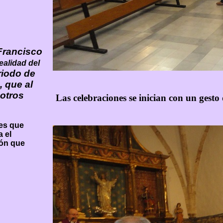
Francisco
ealidad del
iodo de
 que al
sotros
Las celebraciones se inician con un gest
nes que
 el
ión que