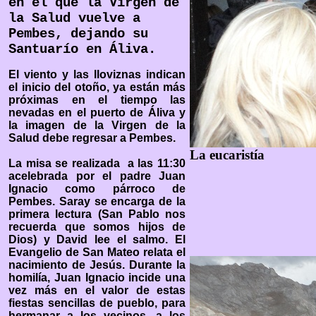
en el que la Virgen de
la Salud vuelve a
Pembes, dejando su
Santuarío en Áliva.
El viento y las lloviznas indican
el inicio del otoño, ya están más
próximas en el tiempo las
nevadas en el puerto de Áliva y
la imagen de la Virgen de la
Salud debe regresar a Pembes.
La eucaristía
La misa se realizada a las 11:30
acelebrada por el padre Juan
Ignacio como párroco de
Pembes. Saray se encarga de la
primera lectura (San Pablo nos
recuerda que somos hijos de
Dios) y David lee el salmo. El
Evangelio de San Mateo relata el
nacimiento de Jesús. Durante la
homilía, Juan Ignacio incide una
vez más en el valor de estas
fiestas sencillas de pueblo, para
hermanar a los vecinos, a los