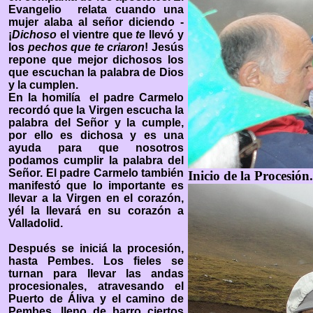
Evangelio relata cuando una
mujer alaba al señor diciendo -
¡
Dichoso
el vientre que
te
llevó y
los
pechos que te criaron
! Jesús
repone que mejor dichosos los
que escuchan la palabra de Dios
y la cumplen.
En la homilía el padre Carmelo
recordó que la Virgen escucha la
palabra del Señor y la cumple,
por ello es dichosa y es una
ayuda para que nosotros
podamos cumplir la palabra del
Señor. El padre Carmelo también
Inicio de la Procesión.
manifestó que lo importante es
llevar a la Virgen en el corazón,
yél la llevará en su corazón a
Valladolid.
Después se iniciá la procesión,
hasta Pembes. Los fieles se
turnan para llevar las andas
procesionales, atravesando el
Puerto de Áliva y el camino de
Pembes, lleno de barro ciertos