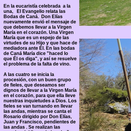
En la eucaristía celebrada a la
una, El Evangelio relata las
Bodas de Caná. Don Elías
nuevamente envió el mensaje de
que debemos llevar a la Virgen
María en el corazón. Una Virgen
María que es un espejo de las
virtudes de su Hijo y que hace de
mediadora ante Él. En las bodas
de Caná María dice "haced lo
que Él os diga", y así se resuelve
el problema de la falta de vino.
A las cuatro se inicia la
procesión, con un buen grupo
de fieles, que deseamos ser
dignos de llevar a la Virgen María
en el corazón, para que ella lleve
nuestras inquietudes a Dios. Los
fieles se van turnando en llevar
las andas, mientras se canta el
Rosario dirigido por Don Elías,
Juan y Francisco, pendientes de
las andas . Se realizan las