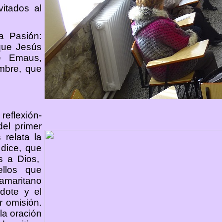
itados al
a Pasión:
que Jesús
de Emaus,
mbre, que
eflexión-
del primer
 relata la
dice, que
s a Dios,
ellos que
amaritano
rdote y el
r omisión.
la oración