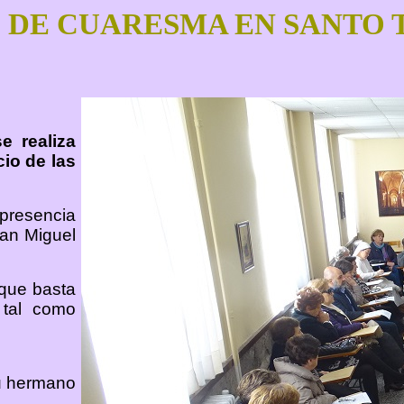
 DE CUARESMA EN SANTO 
e realiza
cio de las
 presencia
uan Miguel
 que basta
 tal como
su hermano